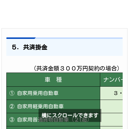
５．共済掛金
（共済金額３００万円契約の場合）
車 種
ナンバー
① 自家用乗用自動車
３・５
② 自家用軽乗用自動車
５
横にスクロールできます
③ 自家用普通貨物自動車（２t超）
１