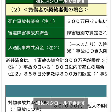
横にスクロールできます
（２）＜負傷者が
契約者側
の場合＞
死亡事故共済金（注１）
３００万円お支払い
後遺障害事故共済金
障害級別で算定された
（一人あたり）入院日
入通院事故共済金（注２）
※１事故につき入院、
※共済金は、１事故の総合計３００万円が限度です
（注１）事故の日から１８０日以内で死亡の場合（
（注２）３６５日分または３００万円限度（１事故
対物事故共済金特約
横にスクロールできます
３０,０００円
他人の財物
（１事故につき）