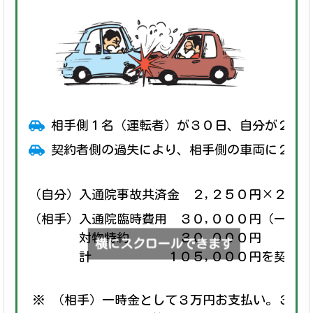
相手側１名（運転者）が３０日、自分が２０
契約者側の過失により、相手側の車両に２０,
（自分）入通院事故共済金 ２,２５０円×２０日
（相手）入通院臨時費用 ３０,０００円（一時金
対物特約 ３０,０００円
横にスクロールできます
計 １０５,０００円を契約者に
※ （相手）一時金として３万円お支払い。３万