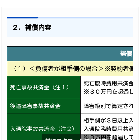
２．補償内容
補償内
（１）＜負傷者が
相手側
の場合＞※契約者側
死亡臨時費用共済金と
死亡事故共済金（注１）
※３０万円を超過して
後遺障害事故共済金
障害級別で算定された
相手側が３日以上入通
入通院事故共済金（注２）
入通院臨時費用共済金
※３万円を超過して相