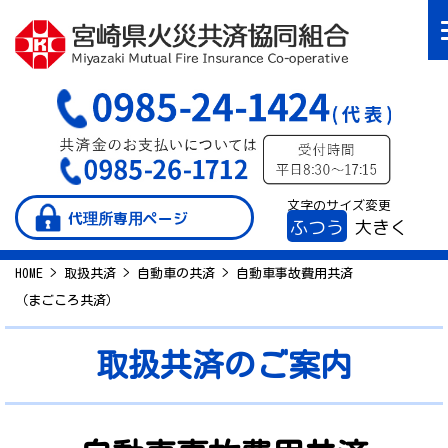
文字のサイズ変更
代理所専用ページ
ふつう
大きく
HOME
>
取扱共済
>
自動車の共済
>
自動車事故費用共済
（まごころ共済）