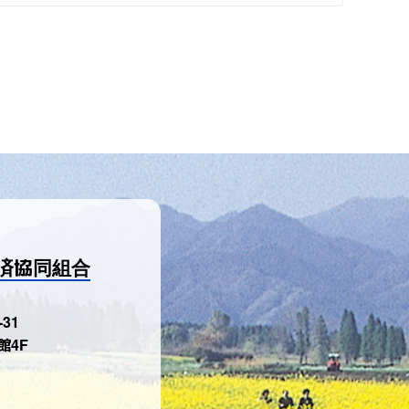
済協同組合
31
館4F